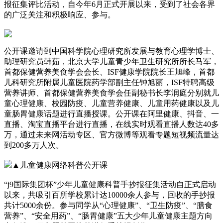
报征集评比活动，自今年6月正式开展以来，受到了社会各界
的广泛关注和积极响应、参与。
公开课邀请到中国科学院心理研究所发展与教育心理学博士、
助理研究员韩茹，北京大学儿童青少年卫生研究所所长马军，
首都保健营养美食学会会长、ISF健康学院院长王旭峰，首都
儿科研究所附属儿童医院药学部副主任钟旭丽，ISF特聘高级
营养讲师、首都保健营养美食学会任副秘书长李润庭分别就儿
童心理健康、校园防疫、儿童营养健康、儿童用药健康以及儿
童肠胃健康话题进行直播授课。公开课在阿里健康、抖音、一
直播、淘宝直播平台进行直播，在线实时观看直播人数达40多
万，通过未来网活动专区、官方微博等观看专题短视频流量达
到200多万人次。
▲儿童健康网络科普公开课
“j9国际集团杯”少年儿童健康科普手抄报征集活动自正式启动
以来，共吸引百所学校累计达10000余人参与，回收的手抄报
共计5000余份。参与同学从“心理健康”、“卫生防疫”、“膳食
营养”、“安全用药”、“肠胃健康”五大少年儿童健康主题方向