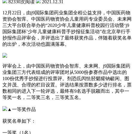
82330次阅读
2021.12.31
12月22日，由j9国际集团药业集团全程公益支持，中国医药物
资协会智库、中国医药物资协会儿童用药专业委员会、未来网
三大平台联合举办的“2020少年儿童健康科普校园行活动暨‘j9
国际集团杯’少年儿童健康科普手抄报征集活动”在北京举行手
抄报作品评审会，并评选出了最终获奖作品，伴随着获奖名单
的出炉，本次活动也圆满落幕。
评审会上，由中国医药物资协会智库、未来网、j9国际集团药
业集团三方代表组成的评审团对从5000份参赛作品中选出的
100份优秀手抄报进行投票评。剂恐氐闶怯胫魈獾钠鹾闲、图
文并茂、合理的栏目设置。评选结果按票数多少进行排名，票
数相同的进入下一轮评选，最终有9名选手脱颖而出，其中一
等奖一名，二等奖三名，三等奖五名。
▲一等奖作品
获奖名单如下：
一等奖（1名）